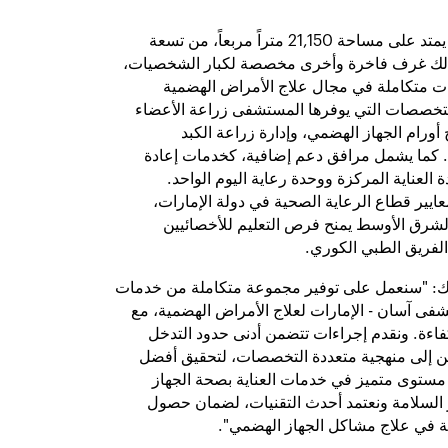
ويتألّف المستشفى الجديد، الذي يمتد على مساحة 21,150 متراً مربعاً، من تسعة
اً، بما في ذلك غرف فاخرة وأخرى مخصصة لكبار الشخصيات،
ت متكاملة في مجال علاج الأمراض الهضمية
لتخصصات التي يوفرها المستشفى زراعة الأعضاء
أورام الجهاز الهضمي، وإدارة زراعة الكبد
كما يشمل مرافق دعم إضافية، كخدمات إعادة
 العناية المركزة ووحدة رعاية اليوم الواحد.
ير قطاع الرعاية الصحية في دولة الإمارات،
ي الشرق الأوسط يمنح فرص التعليم للأخصائيين
الفريق الطبي الكوري.
ارك: "سنعمل على توفير مجموعة متكاملة من خدمات
ى آسان - الإمارات لعلاج الأمراض الهضمية، مع
اءة. ونقدم إجراءات تتضمن أدنى حدود التدخل
ين إلى منهجية متعددة التخصصات، لتحقيق أفضل
 مستوى متميز في خدمات العناية بصحة الجهاز
ر السلامة ونعتمد أحدث التقنيات، لضمان حصول
 في علاج مشاكل الجهاز الهضمي".