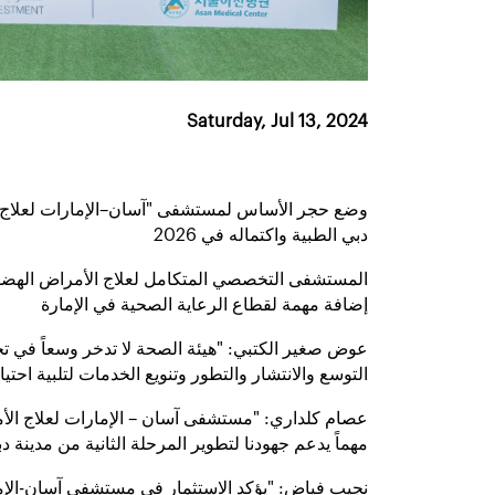
Saturday, Jul 13, 2024
وضع حجر الأساس لمستشفى "آسان–الإمارات لعلاج ا
دبي الطبية واكتماله في 2026
المستشفى التخصصي المتكامل لعلاج الأمراض الهضم
إضافة مهمة لقطاع الرعاية الصحية في الإمارة
عوض صغير الكتبي: "هيئة الصحة لا تدخر وسعاً في ت
التوسع والانتشار والتطور وتنويع الخدمات لتلبية احتي
عصام كلداري: "مستشفى آسان – الإمارات لعلاج الأم
مهماً يدعم جهودنا لتطوير المرحلة الثانية من مدينة د
نجيب فياض: "يؤكد الاستثمار في مستشفى آسان-الإم