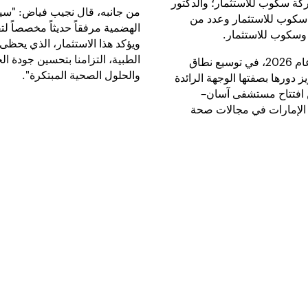
ة سكوب للاستثمار؛ والدكتور
من جانبه، قال نجيب فياض: "سي
 سكوب للاستثمار وعدد من
الهضمية مرفقاً حديثاً مخصصاً ل
 وسكوب للاستثمار.
ويؤكد هذا الاستثمار، الذي يحظ
الطبية، التزامنا بتحسين جودة ا
ويسهم المستشفى، الذي من المقرر اكتماله بحلول عام 2026، في توسيع نطاق
والحلول الصحية المبتكرة".
 دورها بصفتها الوجهة الرائدة
ن افتتاح مستشفى آسان–
ة الإمارات في مجالات صحة