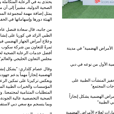
يحتذى به في الرعاية المتكاملة 
الصحية الدولية، مشيراً إلى أن
يمثل إضافة مهمة لمجموعة المستش
الهيئة دورها وإسهاماتها في الح
من جانبه، قال سعادة قنصل عام ج
الطبي الرائد في كوريا على إنش
وعلاج أمراض الجهاز الهضمي في د
ثمرةً للتعاون بين شركة سكوب ل
لأمراض الهضمية" في مدينة
أفضل خدمات الرعاية الصحية لجم
مجلس التعاون الخليجي والعالم"
ية الأول من نوعه في دبي
وقال عصام كلداري: "يشكل إنشا
الهضمية إنجازاً مهماً يدعم جهودن
حفيز المنشآت الطبية على
ويعكس تركيزنا على تمكين الرع
اجات المجتمع"
المؤسسات والخبرات الطبية المر
المتطلبات المتنامية لمجتمعنا. و
راض الهضمية يشكل إنجازاً
الصحية التخصصية عالية الجودة،
بي الطبية"
وبما ينسجم مع سعي دبي لاستق
ارات لعلاج الأمراض الهضمية