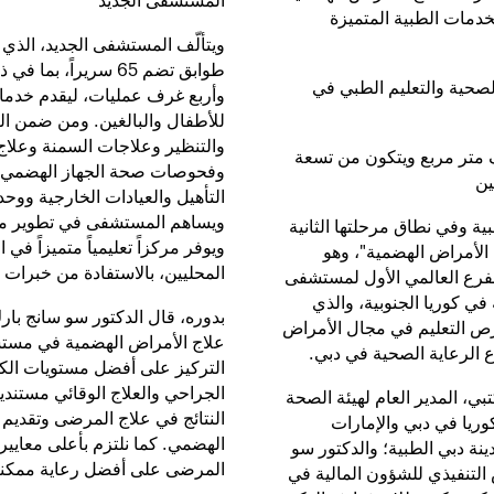
المستشفى الجديد
خدمات الطبية المتميزة
طوابق تضم 65 سرير
صحية والتعليم الطبي في
وأربع غرف عمليات، ليقدم خدما
للأطفال والبالغين. ومن ضمن ا
والتنظير وعلاجات السمنة وعلاج 
الجديد يمتد على مساحة تزيد على 21 ألف متر مربع ويتكون من تسعة
وفحوصات صحة الجهاز الهضمي. 
التأهيل والعيادات الخارجية ووحدة
ويساهم المستشفى في تطوير معاي
ة وفي نطاق مرحلتها الثانية
ويوفر مركزاً تعليمياً متميزاً ف
لأمراض الهضمية"، وهو
المحليين، بالاستفادة من خبرات 
لفرع العالمي الأول لمستشفى
ي كوريا الجنوبية، والذي
بدوره، قال الدكتور سو سانج ب
ص التعليم في مجال الأمراض
علاج الأمراض الهضمية في مستشف
ع الرعاية الصحية في دبي.
التركيز على أفضل مستويات الكف
الجراحي والعلاج الوقائي مستند
 المدير العام لهيئة الصحة
النتائج في علاج المرضى وتقديم
ريا في دبي والإمارات
الهضمي. كما نلتزم بأعلى معايي
نة دبي الطبية؛ والدكتور سو
المرضى على أفضل رعاية ممكنة
التنفيذي للشؤون المالية في