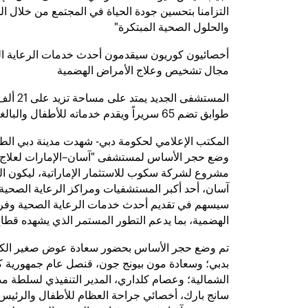
التزامنا بتحسين جودة الحياة في المجتمع من خلال ال
والحلول الصحية المبتكرة"
أخصائيون كوريون سيقدمون أحدث خدمات الرعاية ال
مجال تشخيص وعلاج الأمراض الهضمية
المستشفى 
طوابق تضم 65 سريراً ويقدم خدماته للأطفال والبالغين
المكتب الإعلامي لحكومة دبي-
شهدت مدينة دبي الطبي
وضع حجر الأساس لمستشفى "آسان–الإمارات لعلاج ا
مشروع لشركة سكوب للاستثمار الإماراتية، ليكون ا
آسان، أحد أكبر المستشفيات ومراكز الرعاية الصحية ف
سيسهم في تقديم أحدث خدمات الرعاية الصحية وفر
الهضمية، بما يدعم التطور المستمر الذي يشهده قطا
تم وضع حجر الأساس بحضور سعادة عوض صغير الكتبي،
بدبي؛ وسعادة مون بيونج جون، قنصل عام جمهورية كو
الشمالية؛ وعصام كلداري، المدير التنفيذي لسلطة مدي
سانج بارك، أخصائي جراحة العظام للأطفال والرئيس 