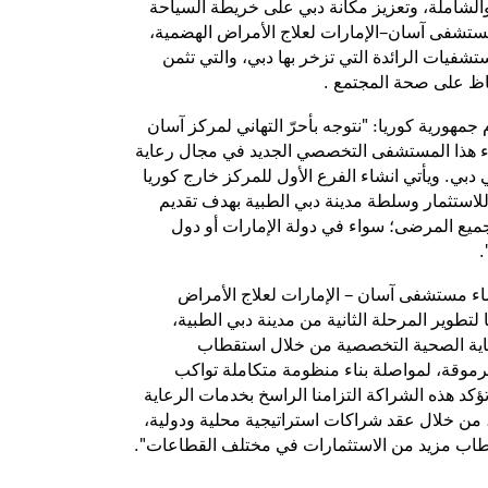
والشاملة، وتعزيز مكانة دبي على خريطة السياحة
 مستشفى آسان–الإمارات لعلاج الأمراض الهضمية،
فيات الرائدة التي تزخر بها دبي، والتي تثمن
فاظ على صحة المجتمع .
مهورية كوريا: "نتوجه بأحرّ التهاني لمركز آسان
اء هذا المستشفى التخصصي الجديد في مجال رعاية
بي. ويأتي انشاء الفرع الأول للمركز خارج كوريا
لاستثمار وسلطة مدينة دبي الطبية بهدف تقديم
يع المرضى؛ سواء في دولة الإمارات أو دول
.
ء مستشفى آسان – الإمارات لعلاج الأمراض
ا لتطوير المرحلة الثانية من مدينة دبي الطبية،
اية الصحية التخصصية من خلال استقطاب
موقة، لمواصلة بناء منظومة متكاملة تواكب
تؤكد هذه الشراكة التزامنا الراسخ بخدمات الرعاية
 من خلال عقد شراكات استراتيجية محلية ودولية،
طاب مزيد من الاستثمارات في مختلف القطاعات".