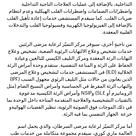
التداخلية، بالإضافة إلى عمليات العلاجات التاجية التداخلية
واضطرابات الصمامات واضطرابات القلب الهيكلية وعدم انتظام
ضربات القلب. كما سيقدم المستشفى خدمات إعادة تأهيل القلب
بالإضافة إلى الفيزيولوجيا الكهربية وفسيولوجيا القلب والتدخلات
القلبية المعقدة.
من ناحيةٍ أخرى، سيوفر مركز التميّز لرعاية مرضى الرئتين
خدمات تشخيص وعلاج الالتهابات الرئوية الصعبة،
تشخيص وعلاج
التهابات الرئة المعقدة ومركز التليف الكيسي للبالغين وعيادة
الحفاظ على الرئة و المناعة التنفسية. ستقدم وحدة أمراض الرئة
الخلالية (ILD) في المستشفى خدمات لتشخيص وعلاج المرضى
الذين يعانون من حالات مثل التليف الرئوي مجهول السبب (IPF)
والتهاب الرئة المفرط في الحساسية وأمراض النسيج الضام (مثل
الروماتيزم أو SLE) وNSIP وأمراض الرئة الكيسية مدعوم
ة
بالتقنيات التشخيصية والعلاجية المتقدمة المتاحة داخل الوحدة بما
في ذلك الموجات فوق الصوتية الرئوية، تنظير القصبات الهوائيةو
خزعة الجها
ز
التنفسي بما فيه الرئة.
أما مركز التميّز لرعاية مرضى السرطان، والذي يحمل اسم
العالمة ماري كوري
، سيقدم مجموعة متكاملة من خدمات طب