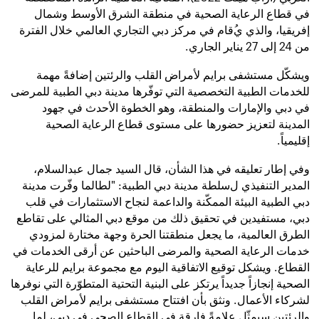
في قطاع الرعاية الصحية في منطقة الشرق الأوسط وشمال
إفريقيا، والذي ي
قام في مركز دبي التجاري العالمي خلال الفترة
من 24 إلى 27 يناير الجاري.
ويشكّل مستشفى برايم لأمراض
القلب والرئتين إضافةً مهمة
للخدمات الطبية التخصصية التي توفّرها مدينة دبي الطبية للمرضى
في دبي والإمارات والمنطقة،
وهو
الخطوة الأحدث في جهود
المدينة لتعزيز حضورها على مستوى قطاع الرعاية الصحية
إقليمياً.
وفي إطار تعليقه في هذا الشأن، قال السيد
جمال عبدالسلام،
المدير التنفيذي ل
سلطة
مدينة دبي الطبية: "لطالما وفّرت مدينة
دبي الطبية البيئة الممكّنة والداعمة لنجاح الاستثمارات في قلب
دبي، مستفيدين في تحقيق ذلك من موقع دبي المثالي
على تقاطع
الطرق العالمية
، ما يجعل منطقتنا الحرة وجهة
مختارة
لمزودي
خدمات الرعاية الصحية والمرضى الباحثين عن أرقى الخدمات في
القطاع. ويشكل توقيع
الاتفاقية
اليوم مع مجموعة برايم للرعاية
الصحية إنجازاً جديداً يرتكز على البنية التحتية المتطوّرة التي نوفرها
لشركاء الأعمال. ونثق بأن افتتاح مستشفى برايم لأمراض القلب
والرئتين سيمثّل علامةً فارقة في
القطاع الصحي في دبي،
لما