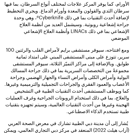
الأورام
،
كما يوفر المركز علاجات لمختلف أنواع السرطان، بما فيها
سرطان الثدي والقولون والمعدة وأورام الدماغ.
ويجري التخطيط
لإضافة أحدث التقنيات بما في ذلك Cyberknife®، وهي وحدة
جراحة إشعاعية روبوتية. وسيشمل العديد من أنظمة العلاج
الإشعاعي بما في ذلك LINACs وأنظمة العلاج الإشعاعي
الموضعي
ومع افتتاحه، سيوفر مستشفى برايم لأمراض القلب والرئتين 100
سرير، تتوزع على مبنى المستشفى المبني على امتداد ثمانية
طوابق. وبالإضافة إلى مراكز التميّز الثلاثة، سيوفر المستشفى
مجموعةً من التخصصات السريرية بما في ذلك جراحة المسالك
البولية وأمراض الكلى وأمراض النساء والجهاز الهضمي وجراحة
الأعصاب والعمود الفقري والجراحات التجميلية والترميمية وغيرها.
كما ويوظف المستشفى أحدث التقنيات الطبية في التشخيص
والعلاج، بما في ذلك استخدام الروبوتات الجراحية وغرف العمليات
الهجينة وغيرها من أحدث التقنيات العالمية
،
وسيتم تجهيزه بتقنيات
طبية تستخدم الذكاء الاصطناعي
.
يُشار إلى أن مدينة دبي الطبية تشارك في معرض الصحة العربي
(آراب هيلث 2022)
المنعقد في مركز دبي التجاري العالمي، ويمكن