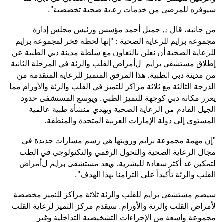
سيوفره للمرضى من خدمات رعاية
صحية
تخصصية".
من جانبه، قال
د,
جميل
أحمد
مؤسس ورئيس مجلس إدارة
مجموعة برايم للرعاية الصحية : "إنها لحظة فخر لمجموعة برايم
للرعاية الصحية
أن نعلن
بالتعاون مع
سلطة
مدينة دبي الطبية عن
إطلاق مستشفى برايم ل
أمراض ا
لقلب والرئة في المرحلة الثانية
من مدينة دبي الطبية. هذا المرفق المتميز للرعاية المتقدمة من
الدرجة الثالثة مع ثلاثة مراكز للتميز في القلب والرئة والأورام مما
يعزز مكانة دبي كوجهة للتميز الطبي
.
ويوسع
المستشفى
حدود
الجيل القادم من الرعاية الصحية ويهدي منشأة طبية عالمية
المستوى إلى دولة الإمارات العربية المتحدة والمنطقة.
"إن مهمة مجموعة برايم ورؤيتها هي رسم مسارات جديدة في
مجال الرعاية الصحية والتحول الرقمي والتكنولوجي في الطب
لتمكين غد أكثر سعادة للبشرية. ويعد مستشفى برايم ل
أمراض
ا
لقلب والرئة
تأكيداً
على
التزامنا بهذا الهدف".
سيضم مستشفى برايم للقلب والرئة ثلاثة مراكز للتميز مخصصة
لأمراض القلب والرئة والأورام. سيقدم مركز التميز لرعاية القلب
مجموعة واسعة من الإجراءات التشخيصية
التداخلية وغير